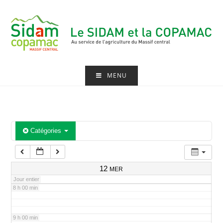
Skip
2 h 00 min
to
content
3 h 00 min
4 h 00 min
MENU
5 h 00 min
6 h 00 min
Catégories
7 h 00 min
12
MER
Jour entier
8 h 00 min
9 h 00 min