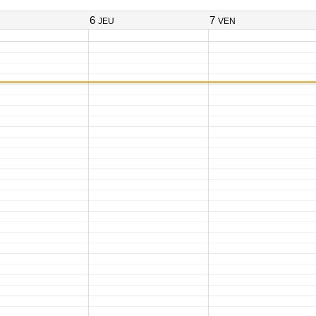
6
7
JEU
VEN