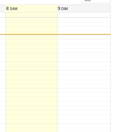
8
9
SAM
DIM