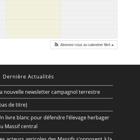
Abonnez-vous au calendrier filtré
Dernière Actualités
a nouvelle newsletter campagnol terrestre
pas de titre)
n livre blanc pour défendre l’élevage herbager
u Massif central
es acteurs agricoles des Massifs s’opposent à la