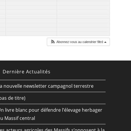
Abonnez-vous au calendrier filtré
Dernière Actualités
a nouvelle newsletter campagnol terrestre
pas de titre)
n livre blanc pour défendre l’élevage herbager
u Massif central
es acteurs agricoles des Massifs s’opposent à la