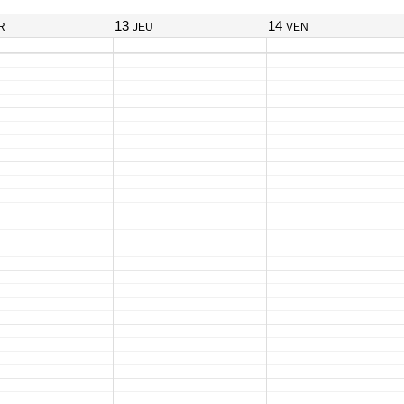
13
14
R
JEU
VEN