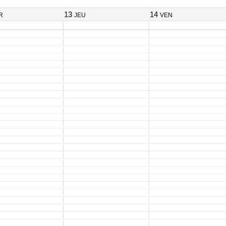
13
14
R
JEU
VEN