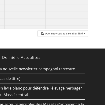
Abonnez-vous au calendrier filtré
Dernière Actualités
a nouvelle newsletter campagnol terrestre
pas de titre)
n livre blanc pour défendre l’élevage herbager
u Massif central
es acteurs agricoles des Massifs s’opposent à la