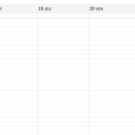
19
20
R
JEU
VEN