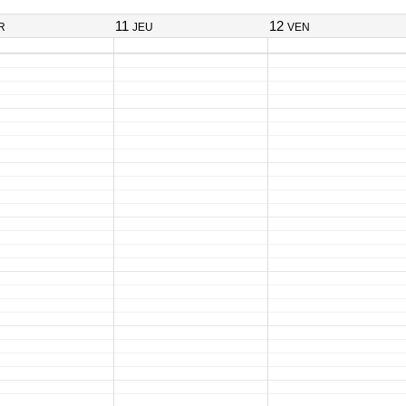
11
12
R
JEU
VEN