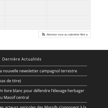
Abonnez-vous au calendrier filtré
Dernière Actualités
a nouvelle newsletter campagnol terrestre
pas de titre)
n livre blanc pour défendre l’élevage herbager
u Massif central
es acteurs agricoles des Massifs s’opposent à la