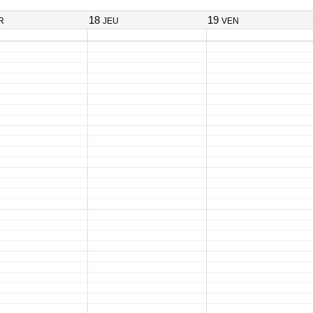
18
19
R
JEU
VEN