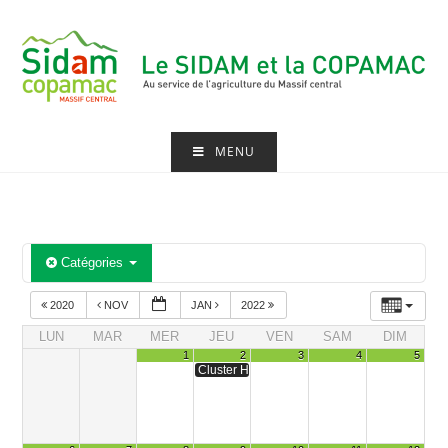
Skip
to
content
MENU
Catégories
2020
NOV
JAN
2022
LUN
MAR
MER
JEU
VEN
SAM
DIM
1
2
3
4
5
Cluster Herbe : Conseil scientifique et techni