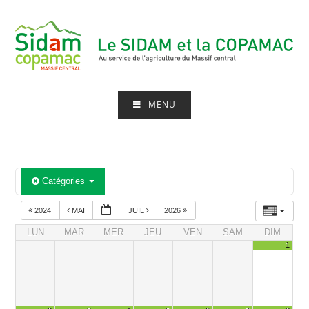
Skip
to
content
MENU
Catégories
2024
MAI
JUIL
2026
LUN
MAR
MER
JEU
VEN
SAM
DIM
1