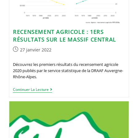
Filières
Massif
Central
F/H
–
POSTE
POURVU
RECENSEMENT AGRICOLE : 1ERS
RÉSULTATS SUR LE MASSIF CENTRAL
Publication
27 janvier 2022
publiée :
Découvrez les premiers résultats du recensement agricole
2020 publiés par le service statistique de la DRAAF Auvergne-
Rhône-Alpes.
Recensement
Continuer La Lecture
Agricole
:
1ers
Résultats
Sur
Le
Massif
Central