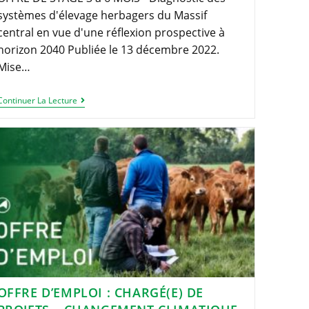
systèmes d'élevage herbagers du Massif
central en vue d'une réflexion prospective à
horizon 2040 Publiée le 13 décembre 2022.
Mise…
OFFRE
Continuer La Lecture
DE
STAGE
3
À
6
MOIS
–
Diagnostic
Des
Systèmes
D’élevages
Herbagers
Du
Massif
Central
En
Vue
OFFRE D’EMPLOI : CHARGÉ(E) DE
D’une