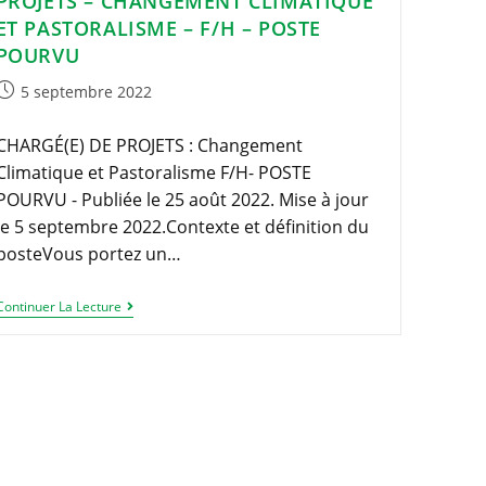
PROJETS – CHANGEMENT CLIMATIQUE
Réflexion
Prospective
ET PASTORALISME – F/H – POSTE
À
POURVU
Horizon
2040
Publication
5 septembre 2022
publiée :
CHARGÉ(E) DE PROJETS : Changement
Climatique et Pastoralisme F/H- POSTE
POURVU - Publiée le 25 août 2022. Mise à jour
le 5 septembre 2022.Contexte et définition du
posteVous portez un…
OFFRE
Continuer La Lecture
D’EMPLOI
:
Chargé(e)
De
Projets
–
Changement
Climatique
Et
Pastoralisme