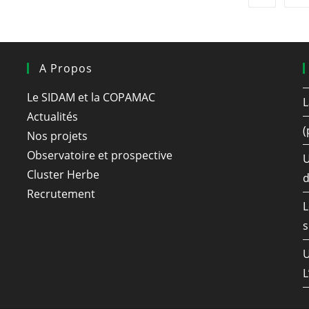
A Propos
Le SIDAM et la COPAMAC
L
Actualités
(
Nos projets
Observatoire et prospective
U
Cluster Herbe
d
Recrutement
L
s
L