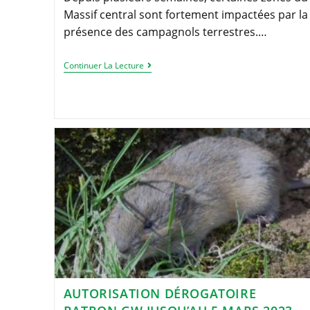
Massif central sont fortement impactées par la
présence des campagnols terrestres.…
Rencontres
Continuer La Lecture
Autour
De
La
Problématique
Du
Campagnol
Terrestre
AUTORISATION DÉROGATOIRE