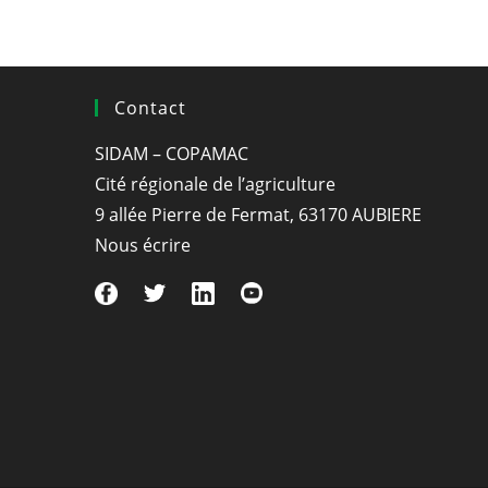
4kg/ha/an
De
Ratron
GW
Jusqu’au
18
Contact
Octobre
SIDAM – COPAMAC
Cité régionale de l’agriculture
9 allée Pierre de Fermat, 63170 AUBIERE
Nous écrire