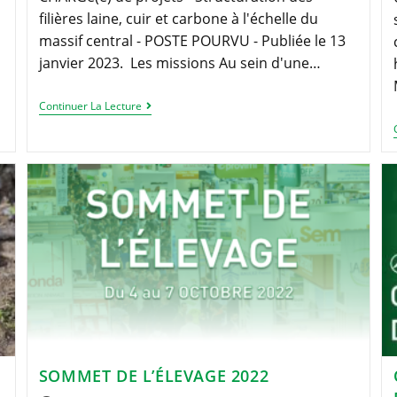
filières laine, cuir et carbone à l'échelle du
massif central - POSTE POURVU - Publiée le 13
janvier 2023. Les missions Au sein d'une…
OFFRE
Continuer La Lecture
D’EMPLOI
:
Chargé(e)
De
Projets
–
Structuration
Des
Filières
Laine,
Cuir
Et
Carbone
À
L’échelle
Du
Massif
Central
SOMMET DE L’ÉLEVAGE 2022
–
F/H